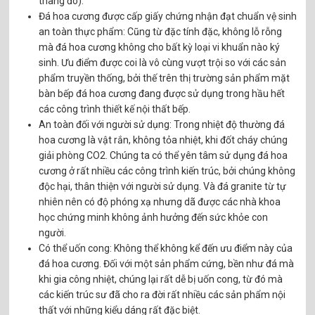
thang đo).
Đá hoa cương được cấp giấy chứng nhận đạt chuẩn vệ sinh
an toàn thực phẩm: Cũng từ đặc tính đặc, không lỗ rỗng
mà đá hoa cương không cho bất kỳ loại vi khuẩn nào ký
sinh. Ưu điểm được coi là vô cùng vượt trội so với các sản
phẩm truyền thống, bởi thế trên thị trường sản phẩm mặt
bàn bếp đá hoa cương đang được sử dụng trong hầu hết
các công trình thiết kế nội thất bếp.
An toàn đối với người sử dụng: Trong nhiệt độ thường đá
hoa cương là vật rắn, không tỏa nhiệt, khi đốt cháy chúng
giải phòng CO2. Chúng ta có thể yên tâm sử dụng đá hoa
cương ở rất nhiều các công trình kiến trúc, bởi chúng không
độc hại, thân thiện với người sử dụng. Và đá granite từ tự
nhiên nên có độ phóng xạ nhưng dã được các nhà khoa
học chứng minh không ảnh hưởng đến sức khỏe con
người.
Có thể uốn cong: Không thể không kể đến ưu điểm này của
đá hoa cương. Đối với một sản phẩm cứng, bền như đá mà
khi gia công nhiệt, chúng lại rất dễ bị uốn cong, từ đó mà
các kiến trúc sư đã cho ra đời rất nhiều các sản phẩm nội
thất với những kiểu dáng rất đặc biệt.