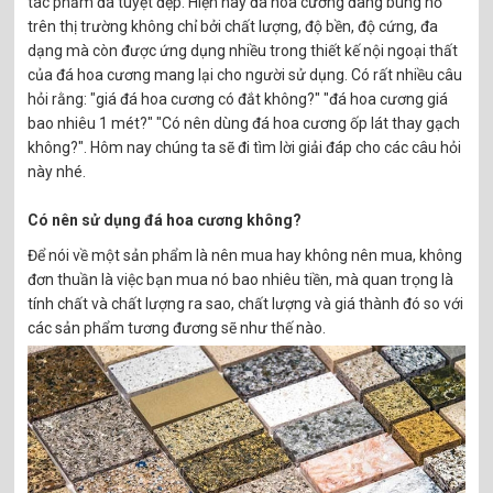
tác phẩm đá tuyệt đẹp. Hiện nay đá hoa cương đang bùng nổ
trên thị trường không chỉ bởi chất lượng, độ bền, độ cứng, đa
dạng mà còn được ứng dụng nhiều trong thiết kế nội ngoại thất
của đá hoa cương mang lại cho người sử dụng. Có rất nhiều câu
hỏi rằng: "giá đá hoa cương có đắt không?" "đá hoa cương giá
bao nhiêu 1 mét?" "Có nên dùng đá hoa cương ốp lát thay gạch
không?". Hôm nay chúng ta sẽ đi tìm lời giải đáp cho các câu hỏi
này nhé.
Có nên sử dụng đá hoa cương không?
Để nói về một sản phẩm là nên mua hay không nên mua, không
đơn thuần là việc bạn mua nó bao nhiêu tiền, mà quan trọng là
tính chất và chất lượng ra sao, chất lượng và giá thành đó so với
các sản phẩm tương đương sẽ như thế nào.