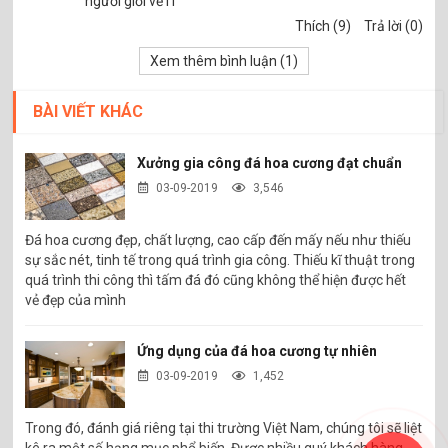
người giỏi về IT
Thích (9)
Trả lời (0)
Xem thêm bình luận (
1
)
BÀI VIẾT KHÁC
Xưởng gia công đá hoa cương đạt chuẩn
03-09-2019
3,546
Đá hoa cương đẹp, chất lượng, cao cấp đến mấy nếu như thiếu
sự sắc nét, tinh tế trong quá trình gia công. Thiếu kĩ thuật trong
quá trình thi công thì tấm đá đó cũng không thể hiện được hết
vẻ đẹp của mình
Ứng dụng của đá hoa cương tự nhiên
03-09-2019
1,452
Trong đó, đánh giá riêng tại thi trường Việt Nam, chúng tôi sẽ liệt
kê ra một số hạng mục phổ biến. Được nhiều quý khách hàng