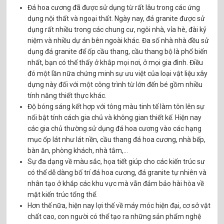
Đá hoa cương đã được sử dụng từ rất lâu trong các ứng
dụng nội thất và ngoại thất. Ngày nay, đá granite được sử
dụng rất nhiều trong các chung cư, ngôi nhà, vỉa hè, đài kỷ
niệm và nhiều dự án bên ngoài khác. Đa số nhà nhà đều sử
dụng đá granite để ốp cầu thang, cầu thang bộ là phổ biến
nhất, bạn có thể thấy ở khắp mọi nơi, ở mọi gia đình. Điều
đó một lần nữa chứng minh sự ưu việt của loại vật liệu xây
dựng này đối với một công trình từ lớn đến bé gồm nhiều
tính năng thiết thực khác.
Độ bóng sáng kết hợp với tông màu tinh tế làm tôn lên sự
nổi bật tính cách gia chủ và không gian thiết kế. Hiện nay
các gia chủ thường sử dụng đá hoa cương vào các hạng
mục ốp lát như lát nền, cầu thang đá hoa cương, nhà bếp,
bàn ăn, phòng khách, nhà tắm,...
Sự đa dạng về màu sắc, họa tiết giúp cho các kiến trúc sư
có thể dễ dàng bố trí đá hoa cương, đá granite tự nhiên và
nhân tạo ở khắp các khu vực mà vẫn đảm bảo hài hòa về
mặt kiến trúc tổng thể.
Hơn thế nữa, hiện nay lợi thế về máy móc hiện đại, cơ sở vật
chất cao, con người có thể tạo ra những sản phẩm nghệ