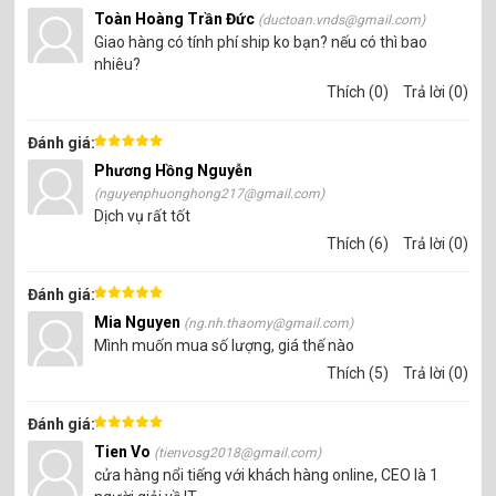
Toàn Hoàng Trần Đức
(ductoan.vnds@gmail.com)
Giao hàng có tính phí ship ko bạn? nếu có thì bao
nhiêu?
Thích (0)
Trả lời (0)
Đánh giá:
Phương Hồng Nguyễn
(nguyenphuonghong217@gmail.com)
Dịch vụ rất tốt
Thích (6)
Trả lời (0)
Đánh giá:
Mia Nguyen
(ng.nh.thaomy@gmail.com)
Mình muốn mua số lượng, giá thế nào
Thích (5)
Trả lời (0)
Đánh giá:
Tien Vo
(tienvosg2018@gmail.com)
cửa hàng nổi tiếng với khách hàng online, CEO là 1