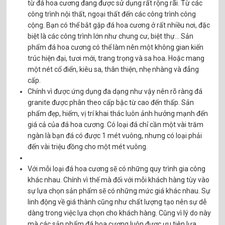
từ đá hoa cương đang được sử dụng rất rộng rãi. Từ các
công trình nội thất, ngoại thất đến các công trình công
cộng. Bạn có thể bắt gặp đá hoa cương ở rất nhiều nơi, đặc
biệt là các công trình lớn như chung cư, biệt thự… Sản
phẩm đá hoa cương có thể làm nên một không gian kiến
trúc hiện đại, tươi mới, trang trọng và sa hoa. Hoặc mang
một nét cổ điển, kiêu sa, thân thiện, nhẹ nhàng và đẳng
cấp.
Chính vì được ứng dụng đa dạng như vậy nên rõ ràng đá
granite được phân theo cấp bậc từ cao đến thấp. Sản
phẩm đẹp, hiếm, vị trí khai thác luôn ảnh hưởng mạnh đến
giá cả của đá hoa cương. Có loại đá chỉ cần một vài trăm
ngàn là bạn đá có được 1 mét vuông, nhưng có loại phải
đến vài triệu đồng cho một mét vuông.
Với mỗi loại đá hoa cương sẽ có những quy trình gia công
khác nhau. Chính vì thế mà đối với mỗi khách hàng tùy vào
sự lựa chọn sản phẩm sẽ có những mức giá khác nhau. Sự
linh động về giá thành cũng như chất lượng tạo nên sự dễ
dàng trong việc lựa chọn cho khách hàng. Cũng vì lý do này
mà các sản phẩm đá hoa cương luôn được ưu tiên lựa