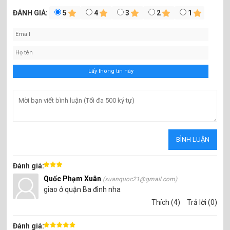
ĐÁNH GIÁ:
5
4
3
2
1
Đánh giá:
Quốc Phạm Xuân
(xuanquoc21@gmail.com)
giao ở quận Ba đình nha
Thích (4)
Trả lời (0)
Đánh giá: