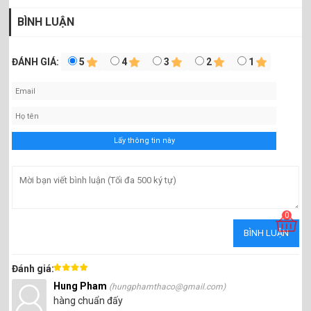
BÌNH LUẬN
ĐÁNH GIÁ:
5
4
3
2
1
0
Đánh giá:
Hung Pham
(hungphamthaco@gmail.com)
hàng chuẩn đấy