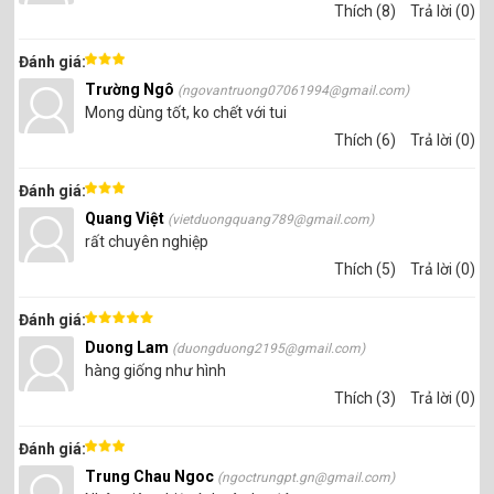
Thích (8)
Trả lời (0)
Đánh giá:
Trường Ngô
(ngovantruong07061994@gmail.com)
Mong dùng tốt, ko chết với tui
Thích (6)
Trả lời (0)
Đánh giá:
Quang Việt
(vietduongquang789@gmail.com)
rất chuyên nghiệp
Thích (5)
Trả lời (0)
Đánh giá:
Duong Lam
(duongduong2195@gmail.com)
hàng giống như hình
Thích (3)
Trả lời (0)
Đánh giá:
Trung Chau Ngoc
(ngoctrungpt.gn@gmail.com)